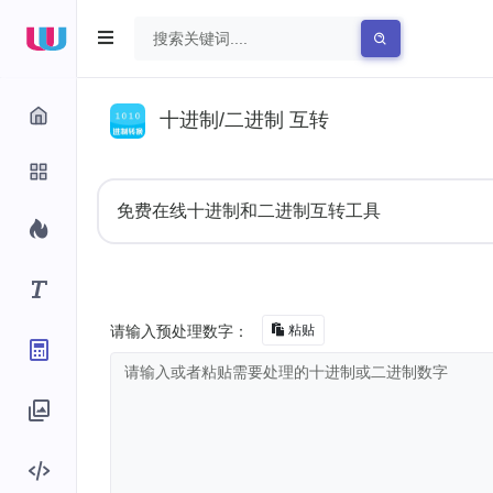
十进制/二进制 互转
免费在线十进制和二进制互转工具
请输入预处理数字：
粘贴