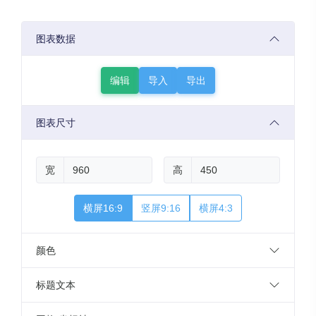
图表数据
编辑
导入
导出
图表尺寸
宽
高
横屏16:9
竖屏9:16
横屏4:3
颜色
标题文本